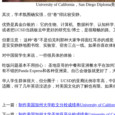
University of California，San Diego Di
其次，学术氛围确实强，但“卷”得比较安静。
优势是真金白银的： 它的生物、计算机、数据科学、认知科
或者把UCSD当跳板去申更好的研究生/博士，是很顺畅的路
但要注意： 这种“卷”不是伯克利那种大家争得面红耳赤的感觉，而
是安安静静地图书馆、实验室、宿舍三点一线。如果你喜欢体
对中国留学生来说，一些很具体的体验：
吃饭问题基本不用担心： 圣地亚哥的中餐和亚洲餐水平在加州算第
有不错的Panda Express和各种亚洲菜。自己会做饭就更好了
华人学生群体很大，但分圈子： UCSD的亚裔比例非常高，
适圈，待了几年英语没进步，对美国文化的了解也有限。如果
上一篇：
制作美国加州大学欧文分校成绩单University of California, 
下一篇：
制作美国加州大学圣地亚哥分校成绩单University of Californ