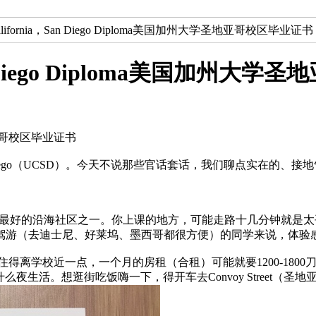
 of California，San Diego Diploma美国加州大学圣地亚哥校区毕业证书
ia，San Diego Diploma美国加
大学圣地亚哥校区毕业证书
nia，San Diego（UCSD）。今天不说那些官话套话，我们聊点实在
庶、风景最好的沿海社区之一。你上课的地方，可能走路十几分钟就
驾游（去迪士尼、好莱坞、墨西哥都很方便）的同学来说，体验
得离学校近一点，一个月的房租（合租）可能就要1200-180
活。想逛街吃饭嗨一下，得开车去Convoy Street（圣地亚哥